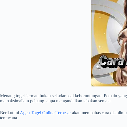
p
o
g
a
p
k
e
m
r
Menang togel Jerman bukan sekadar soal keberuntungan. Pemain yang di
memaksimalkan peluang tanpa mengandalkan tebakan semata.
Berikut ini
Agen Togel Online Terbesar
akan membahas cara disiplin me
terencana.