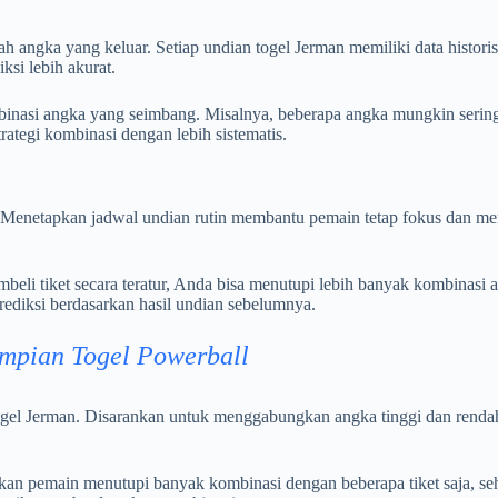
angka yang keluar. Setiap undian togel Jerman memiliki data historis
si lebih akurat.
binasi angka yang seimbang. Misalnya, beberapa angka mungkin sering
ategi kombinasi dengan lebih sistematis.
Menetapkan jadwal undian rutin membantu pemain tetap fokus dan mem
beli tiket secara teratur, Anda bisa menutupi lebih banyak kombinasi a
diksi berdasarkan hasil undian sebelumnya.
mpian Togel Powerball
el Jerman. Disarankan untuk menggabungkan angka tinggi dan rendah, g
nkan pemain menutupi banyak kombinasi dengan beberapa tiket saja, se