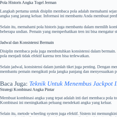
Pola Historis Angka Togel Jerman
Langkah pertama untuk disiplin membaca pola adalah memahami sejarah 
angka yang jarang keluar. Informasi ini membantu Anda membuat predik
Selain itu, memahami pola historis juga membantu dalam memilih kom
beberapa undian. Pemain yang memperhatikan tren ini bisa mengatur str
Jadwal dan Konsistensi Bermain
Disiplin membaca pola juga membutuhkan konsistensi dalam bermain. 
pola menjadi tidak efektif karena tren bisa terlewatkan.
Selain jadwal, konsistensi dalam jumlah tiket juga penting. Dengan mem
membantu pemain mengikuti pola jangka panjang dan menyesuaikan pre
Baca Juga:
Teknik Untuk Menembus Jackpot I
Strategi Kombinasi Angka Pintar
Membuat kombinasi angka yang tepat adalah inti dari membaca pola tog
Kombinasi ini meningkatkan peluang mendekati angka yang keluar.
Selain itu, metode wheeling system juga efektif. Sistem ini memungki