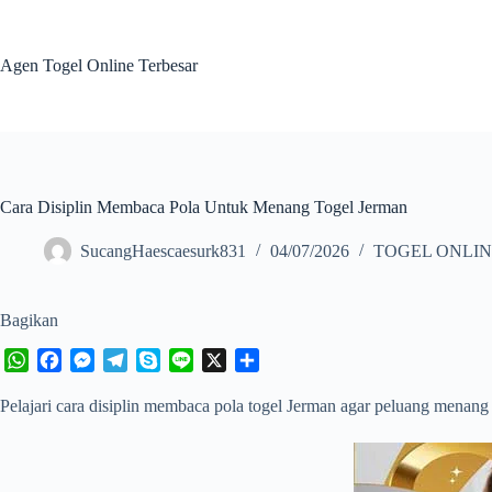
Skip
to
content
Agen Togel Online Terbesar
Cara Disiplin Membaca Pola Untuk Menang Togel Jerman
SucangHaescaesurk831
04/07/2026
TOGEL ONLI
Bagikan
W
F
M
T
S
L
X
S
h
a
e
e
k
i
h
Pelajari cara disiplin membaca pola togel Jerman agar peluang menang
a
c
s
l
y
n
a
t
e
s
e
p
e
r
s
b
e
g
e
e
A
o
n
r